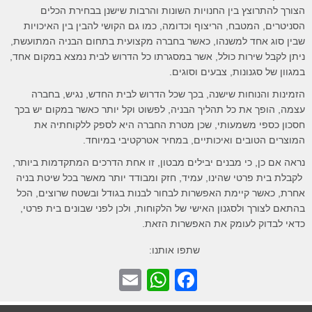
הצורך להתרוצץ בין החנויות השונות והרבות שישנן בבחירת הכלים
הסניטרים, המטבח, הריצוף וכדומה, כמו גם הקושי להבין בין האיכויות
שבין סוג אחד למשנהו, כאשר בחברה מקצועית בתחום הבניה המתועשת,
ניתן לקבל שירות כולל, אשר במסגרתו כל הדרוש לבית נמצא במקום אחד,
במגוון של סגנונות, צבעים וסוגים.
הזמינות והנוחות שישנה, בכך שכל הדרוש לבית החדש, נגיש, בחברה
עצמה, הופך את כל תהליך הבניה, לפשוט וקל יותר כאשר במקום יש בכך
חסכון כספי משמעותי, שכן מטרת החברה היא לספק ללקוחתיה את
המוצרים הטובים ואיכותיים, במחיר אטרקטיבי במיוחד.
נראה אם כן, כי מבנים יבילים מבטון, זו אחת הדרכים המתקדמות ביותר,
לקבלת בית פרטי שהינו, עמיד, חזק ומבודד יותר מאשר בכל שיטת בניה
אחרת, כאשר קיימת האפשרות לבחור לבנות בגודל ובשטח שרוצים, הכל
בהתאם לצורך ולסגנון האישי של הלקוחות, ולכן לפני שבונים בית פרטי,
כדאי לבדוק לעומק את האפשרות הזאת.
שתפו אותנו:
E
W
F
m
h
a