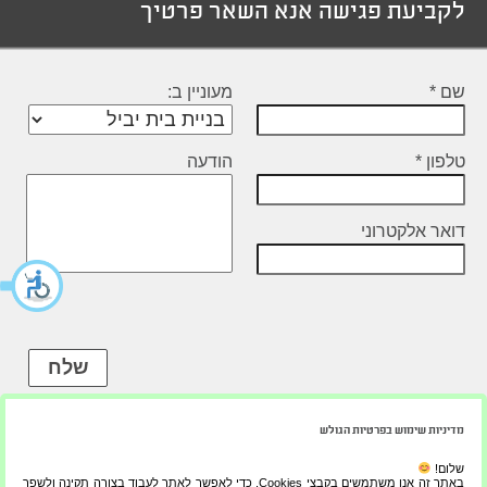
לקביעת פגישה אנא השאר פרטיך
ail
at
c
s
e
A
b
שם *
מעוניין ב:
p
o
p
o
טלפון *
הודעה
k
דואר אלקטרוני
מדיניות שימוש בפרטיות הגולש
משרדים, מפעל ותצוגה:
ישראל פולק 31, קרית גת
שלום!
באתר זה אנו משתמשים בקבצי Cookies, כדי לאפשר לאתר לעבוד בצורה תקינה ולשפר
מס' קבלן:
29530